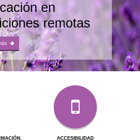
cación en
iciones remotas
más
RMACIÓN,
ACCESIBILIDAD