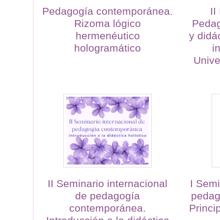
Pedagogía contemporánea.
II
Rizoma lógico
Pedag
hermenéutico
y didá
hologramático
i
Unive
II Seminario internacional
I Semi
de pedagogía
pedag
contemporánea.
Princi